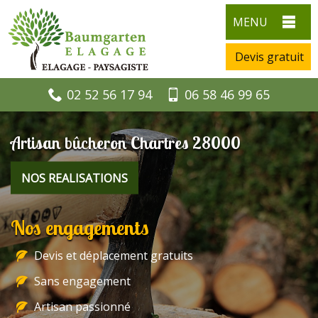
MENU
Devis gratuit
02 52 56 17 94
06 58 46 99 65
Artisan bûcheron Chartres 28000
NOS REALISATIONS
Nos engagements
Devis et déplacement gratuits
Sans engagement
Artisan passionné