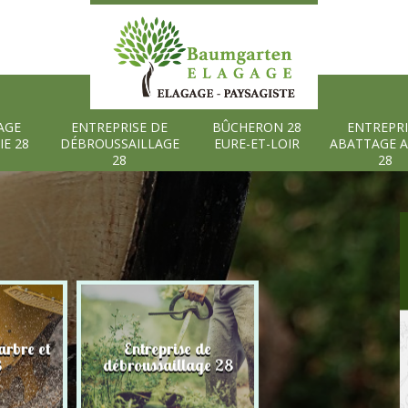
AGE
ENTREPRISE DE
BÛCHERON 28
ENTREPRI
IE 28
DÉBROUSSAILLAGE
EURE-ET-LOIR
ABATTAGE 
28
28
rbre et
Entreprise de
Bûcheron 28 Eure
8
débroussaillage 28
Loir