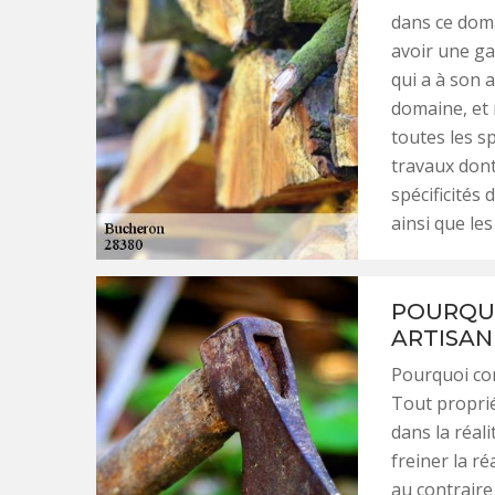
dans ce dom
avoir une ga
qui a à son 
domaine, et 
toutes les s
travaux dont
spécificités 
ainsi que les
POURQUO
ARTISAN
Pourquoi con
Tout proprié
dans la réali
freiner la r
au contraire 