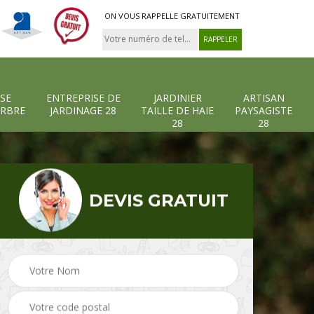
ON VOUS RAPPELLE GRATUITEMENT
SE
ENTREPRISE DE
JARDINIER
ARTISAN
ARBRE
JARDINAGE 28
TAILLE DE HAIE
PAYSAGISTE
28
28
DEVIS GRATUIT
-et-
Entreprise abattage
Entreprise de
arbre 28
jardinage 28