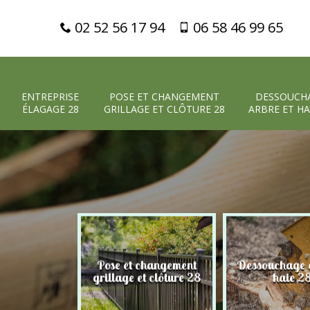
02 52 56 17 94
06 58 46 99 65
ENTREPRISE
POSE ET CHANGEMENT
DESSOUCH
ÉLAGAGE 28
GRILLAGE ET CLÔTURE 28
ARBRE ET HA
Pose et changement
Dessouchage a
 élagage 28
grillage et clôture 28
haie 2