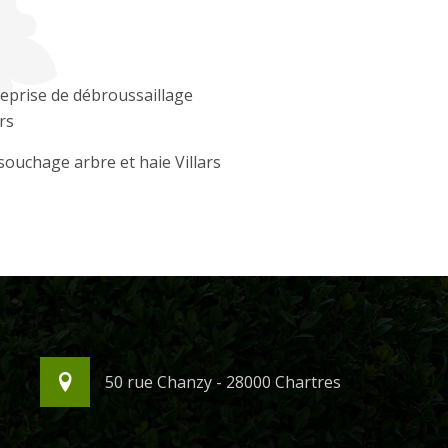
eprise de débroussaillage
ars
ouchage arbre et haie Villars
50 rue Chanzy - 28000 Chartres