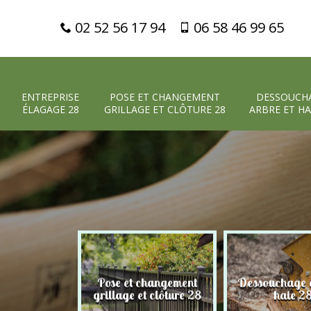
02 52 56 17 94
06 58 46 99 65
ENTREPRISE
POSE ET CHANGEMENT
DESSOUCH
ÉLAGAGE 28
GRILLAGE ET CLÔTURE 28
ARBRE ET HA
Pose et changement
Dessouchage a
 élagage 28
grillage et clôture 28
haie 2