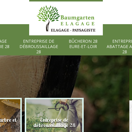
AGE
ENTREPRISE DE
BÛCHERON 28
ENTREPRI
IE 28
DÉBROUSSAILLAGE
EURE-ET-LOIR
ABATTAGE 
28
28
rbre et
Entreprise de
Bûcheron 28 Eure
8
débroussaillage 28
Loir