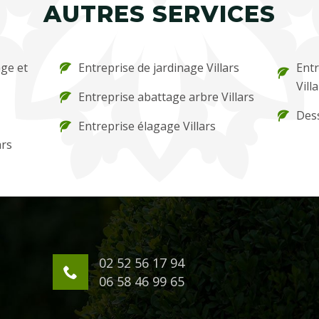
AUTRES SERVICES
ge et
Entreprise de jardinage Villars
Entr
Vill
Entreprise abattage arbre Villars
Dess
Entreprise élagage Villars
ars
02 52 56 17 94
06 58 46 99 65