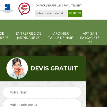
ON VOUS RAPPELLE GRATUITEMENT
SE
ENTREPRISE DE
JARDINIER
ARTISAN
ARBRE
JARDINAGE 28
TAILLE DE HAIE
PAYSAGISTE
28
28
DEVIS GRATUIT
-et-
Entreprise abattage
Entreprise de
arbre 28
jardinage 28