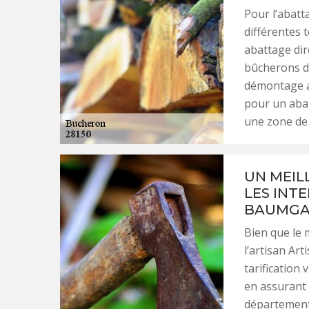
Pour l’abatt
différentes 
abattage dir
bûcherons de
démontage av
pour un abat
une zone de 
UN MEIL
LES INT
BAUMGA
Bien que le 
l’artisan Ar
tarification 
en assurant 
département