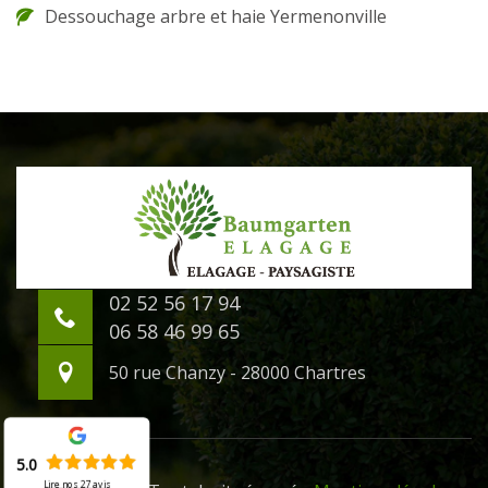
Dessouchage arbre et haie Yermenonville
02 52 56 17 94
06 58 46 99 65
50 rue Chanzy - 28000 Chartres
5.0
Lire nos
27
avis