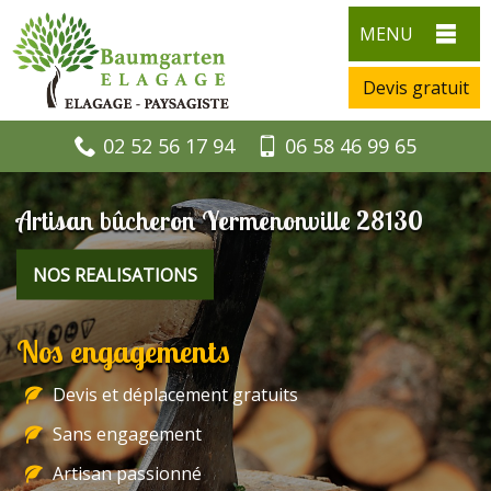
MENU
Devis gratuit
02 52 56 17 94
06 58 46 99 65
Artisan bûcheron Yermenonville 28130
NOS REALISATIONS
Nos engagements
Devis et déplacement gratuits
Sans engagement
Artisan passionné