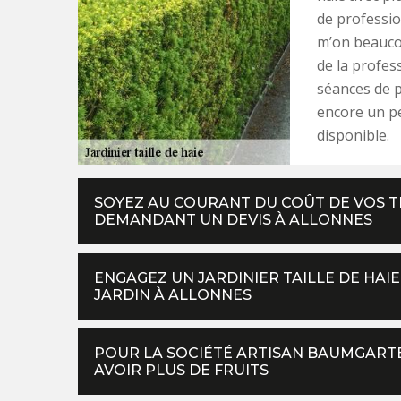
de professio
m’on beauco
de la profe
séances de p
encore un pe
disponible.
SOYEZ AU COURANT DU COÛT DE VOS TR
DEMANDANT UN DEVIS À ALLONNES
ENGAGEZ UN JARDINIER TAILLE DE HA
JARDIN À ALLONNES
POUR LA SOCIÉTÉ ARTISAN BAUMGARTE
AVOIR PLUS DE FRUITS