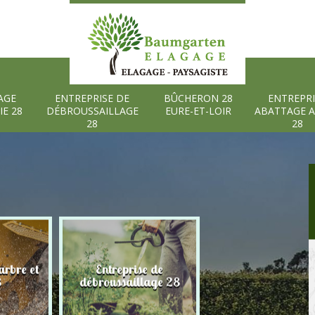
AGE
ENTREPRISE DE
BÛCHERON 28
ENTREPRI
IE 28
DÉBROUSSAILLAGE
EURE-ET-LOIR
ABATTAGE 
28
28
rbre et
Entreprise de
Bûcheron 28 Eure
8
débroussaillage 28
Loir