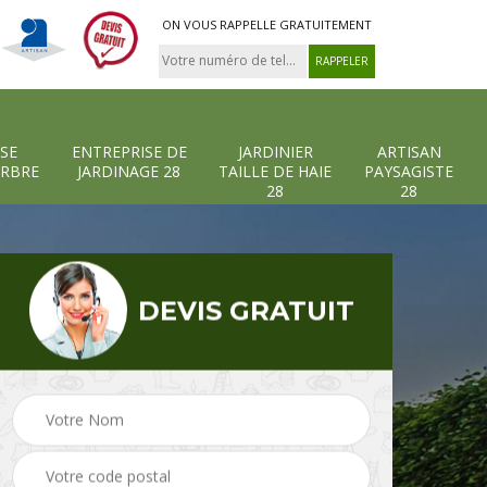
ON VOUS RAPPELLE GRATUITEMENT
SE
ENTREPRISE DE
JARDINIER
ARTISAN
ARBRE
JARDINAGE 28
TAILLE DE HAIE
PAYSAGISTE
28
28
DEVIS GRATUIT
-et-
Entreprise abattage
Entreprise de
arbre 28
jardinage 28