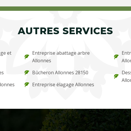
AUTRES SERVICES
ge et
Entreprise abattage arbre
Entr
Allonnes
All
es
Bûcheron Allonnes 28150
Des
All
llonnes
Entreprise élagage Allonnes