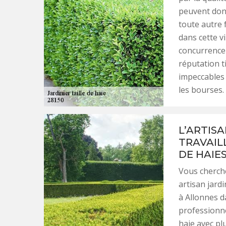
peuvent don
toute autre 
dans cette vi
concurrence 
réputation ti
impeccables 
les bourses.
L’ARTIS
TRAVAIL
DE HAIE
Vous cherchez
artisan jard
à Allonnes d
professionnel
haie avec plu