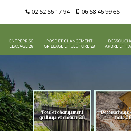
02 52 56 17 94
06 58 46 99 65
ENTREPRISE
POSE ET CHANGEMENT
DESSOUCH
ÉLAGAGE 28
GRILLAGE ET CLÔTURE 28
ARBRE ET HA
Pose et changement
Dessouchage a
 élagage 28
grillage et clôture 28
haie 2