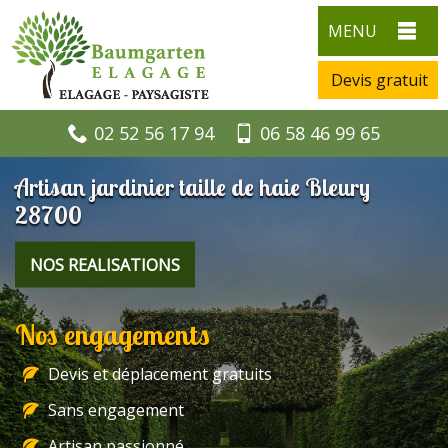
MENU
Devis gratuit
02 52 56 17 94
06 58 46 99 65
Artisan jardinier taille de haie Bleury
28700
NOS REALISATIONS
Nos engagements
Devis et déplacement gratuits
Sans engagement
Artisan passionné