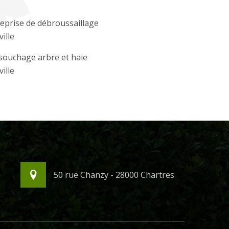
eprise de débroussaillage
ille
souchage arbre et haie
ille
50 rue Chanzy - 28000 Chartres