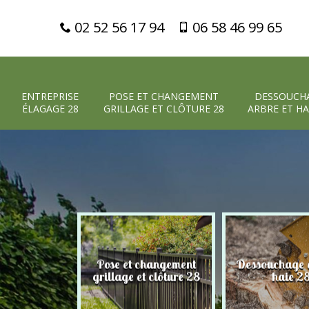
02 52 56 17 94
06 58 46 99 65
ENTREPRISE
POSE ET CHANGEMENT
DESSOUCH
ÉLAGAGE 28
GRILLAGE ET CLÔTURE 28
ARBRE ET HA
Pose et changement
Dessouchage a
 élagage 28
grillage et clôture 28
haie 2