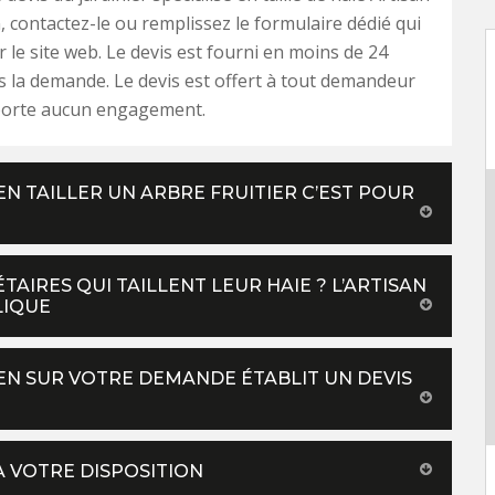
contactez-le ou remplissez le formulaire dédié qui
r le site web. Le devis est fourni en moins de 24
 la demande. Le devis est offert à tout demandeur
mporte aucun engagement.
N TAILLER UN ARBRE FRUITIER C’EST POUR
AIRES QUI TAILLENT LEUR HAIE ? L’ARTISAN
LIQUE
N SUR VOTRE DEMANDE ÉTABLIT UN DEVIS
À VOTRE DISPOSITION