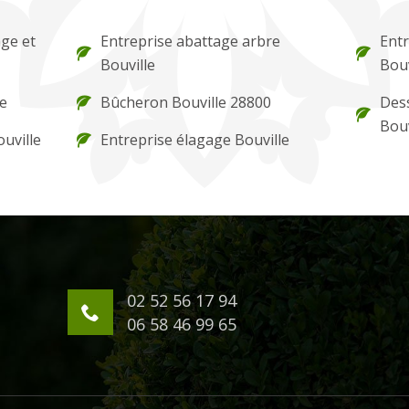
ge et
Entreprise abattage arbre
Entr
Bouville
Bouv
le
Bûcheron Bouville 28800
Des
Bouv
uville
Entreprise élagage Bouville
02 52 56 17 94
06 58 46 99 65