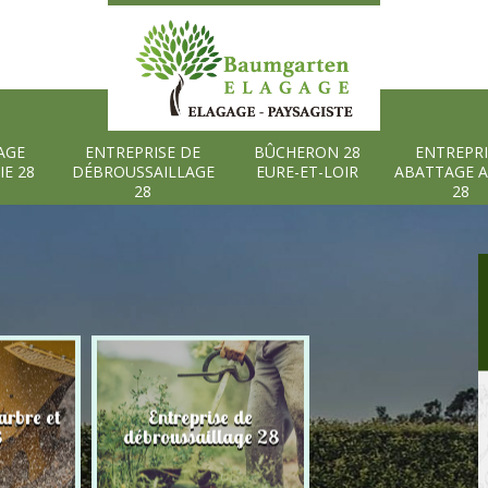
AGE
ENTREPRISE DE
BÛCHERON 28
ENTREPRI
IE 28
DÉBROUSSAILLAGE
EURE-ET-LOIR
ABATTAGE 
28
28
rbre et
Entreprise de
Bûcheron 28 Eure
8
débroussaillage 28
Loir