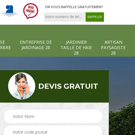
ON VOUS RAPPELLE GRATUITEMENT
SE
ENTREPRISE DE
JARDINIER
ARTISAN
ARBRE
JARDINAGE 28
TAILLE DE HAIE
PAYSAGISTE
28
28
DEVIS GRATUIT
-et-
Entreprise abattage
Entreprise de
arbre 28
jardinage 28