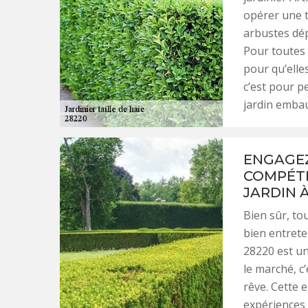
opérer une t
arbustes dép
Pour toutes l
pour qu’elle
c’est pour p
jardin embau
ENGAGEZ
COMPÉTE
JARDIN 
Bien sûr, to
bien entret
28220 est un
le marché, c’
rêve. Cette 
expériences 