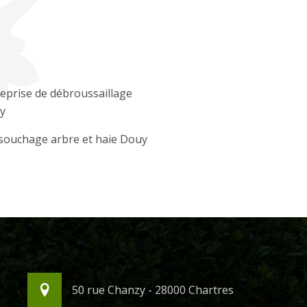
eprise de débroussaillage
y
souchage arbre et haie Douy
50 rue Chanzy - 28000 Chartres