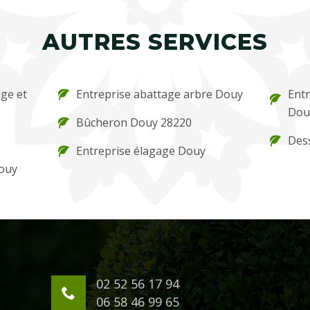
AUTRES SERVICES
ge et
Entreprise abattage arbre Douy
Entr
Dou
Bûcheron Douy 28220
Des
Entreprise élagage Douy
Douy
02 52 56 17 94
06 58 46 99 65