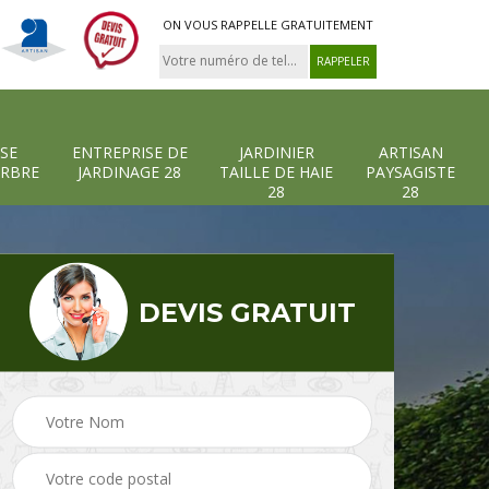
ON VOUS RAPPELLE GRATUITEMENT
SE
ENTREPRISE DE
JARDINIER
ARTISAN
ARBRE
JARDINAGE 28
TAILLE DE HAIE
PAYSAGISTE
28
28
DEVIS GRATUIT
-et-
Entreprise abattage
Entreprise de
arbre 28
jardinage 28