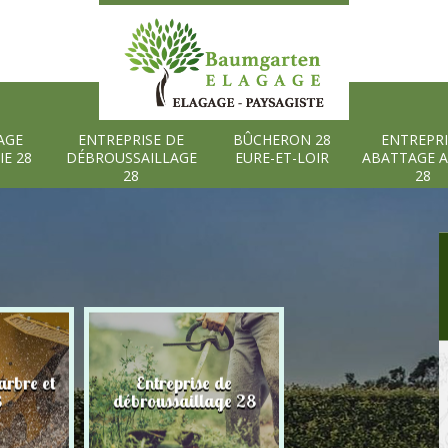
AGE
ENTREPRISE DE
BÛCHERON 28
ENTREPRI
IE 28
DÉBROUSSAILLAGE
EURE-ET-LOIR
ABATTAGE 
28
28
rbre et
Entreprise de
Bûcheron 28 Eure
8
débroussaillage 28
Loir