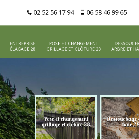
02 52 56 17 94
06 58 46 99 65
ENTREPRISE
POSE ET CHANGEMENT
DESSOUCH
ÉLAGAGE 28
GRILLAGE ET CLÔTURE 28
ARBRE ET HA
Pose et changement
Dessouchage a
 élagage 28
grillage et clôture 28
haie 2