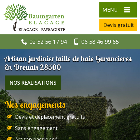
MENU
Devis gratuit
02 52 56 17 94
06 58 46 99 65
Artisan jardinier taille de haie Garancieres
En Drouais 28500
NOS REALISATIONS
Nos engagements
Devis et déplacement gratuits
Sans engagement
Artisan passionné