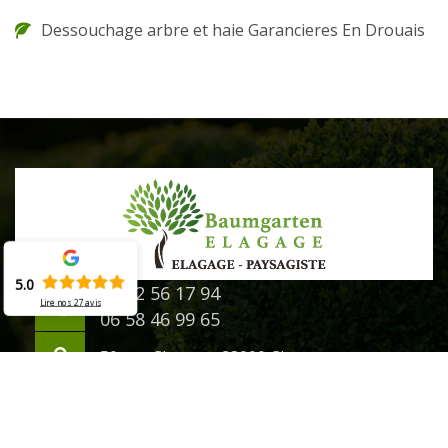
Dessouchage arbre et haie Garancieres En Drouais
5.0
02 52 56 17 94
Lire nos
27
avis
06 58 46 99 65
50 rue Chanzy - 28000 Chartres