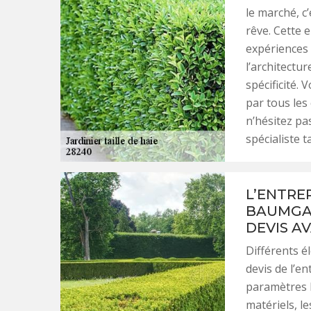
le marché, c’
rêve. Cette 
expériences 
l’architectur
spécificité. 
par tous les
n’hésitez pas
spécialiste t
L’ENTRE
BAUMGAR
DEVIS A
Différents é
devis de l’en
paramètres la 
matériels, le