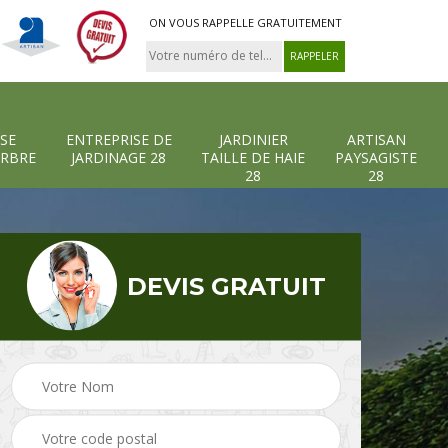
ON VOUS RAPPELLE GRATUITEMENT
SE
ENTREPRISE DE
JARDINIER
ARTISAN
ARBRE
JARDINAGE 28
TAILLE DE HAIE
PAYSAGISTE
28
28
DEVIS GRATUIT
-et-
Entreprise abattage
Entreprise de
arbre 28
jardinage 28