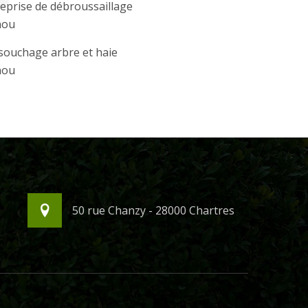
eprise de débroussaillage
nou
souchage arbre et haie
nou
50 rue Chanzy - 28000 Chartres