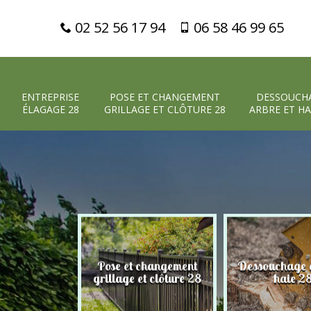
02 52 56 17 94
06 58 46 99 65
ENTREPRISE
POSE ET CHANGEMENT
DESSOUCH
ÉLAGAGE 28
GRILLAGE ET CLÔTURE 28
ARBRE ET HA
Pose et changement
Dessouchage a
 élagage 28
grillage et clôture 28
haie 2