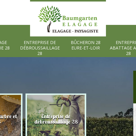
AGE
ENTREPRISE DE
BÛCHERON 28
ENTREPRI
IE 28
DÉBROUSSAILLAGE
EURE-ET-LOIR
ABATTAGE 
28
28
rbre et
Entreprise de
Bûcheron 28 Eure
8
débroussaillage 28
Loir