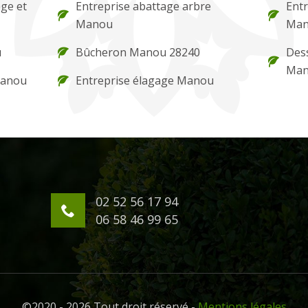
ge et
Entreprise abattage arbre
Entr
Manou
Ma
u
Bûcheron Manou 28240
Des
Ma
Manou
Entreprise élagage Manou
02 52 56 17 94
06 58 46 99 65
©2020 - 2026 Tout droit réservé -
Mentions légales