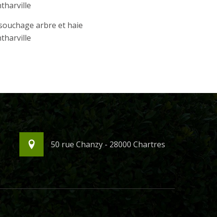
harville
souchage arbre et haie
harville
50 rue Chanzy - 28000 Chartres