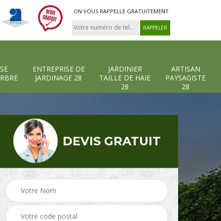
ON VOUS RAPPELLE GRATUITEMENT
SE
ENTREPRISE DE
JARDINIER
ARTISAN
ARBRE
JARDINAGE 28
TAILLE DE HAIE
PAYSAGISTE
28
28
DEVIS GRATUIT
-et-
Entreprise abattage
Entreprise de
arbre 28
jardinage 28