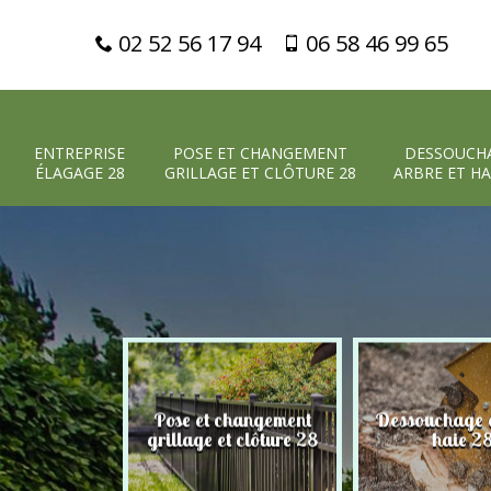
02 52 56 17 94
06 58 46 99 65
ENTREPRISE
POSE ET CHANGEMENT
DESSOUCH
ÉLAGAGE 28
GRILLAGE ET CLÔTURE 28
ARBRE ET HA
Pose et changement
Dessouchage a
 élagage 28
grillage et clôture 28
haie 2