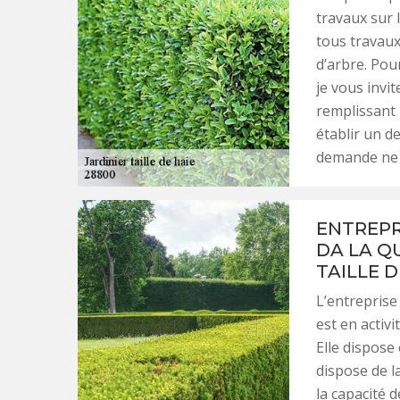
travaux sur 
tous travaux
d’arbre. Pour
je vous invi
remplissant 
établir un de
demande ne 
ENTREPR
DA LA Q
TAILLE D
L’entrepris
est en activ
Elle dispose 
dispose de l
la capacité d