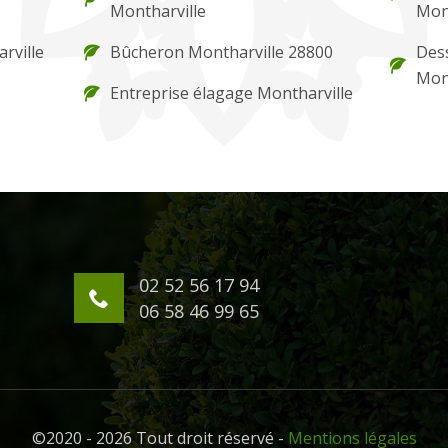
Montharville
Mont
rville
Bûcheron Montharville 28800
Des
Mont
Entreprise élagage Montharville
02 52 56 17 94
06 58 46 99 65
©2020 - 2026 Tout droit réservé -
Mentions légales