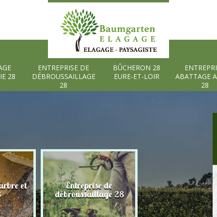
AGE
ENTREPRISE DE
BÛCHERON 28
ENTREPRI
IE 28
DÉBROUSSAILLAGE
EURE-ET-LOIR
ABATTAGE 
28
28
rbre et
Entreprise de
Bûcheron 28 Eure
8
débroussaillage 28
Loir