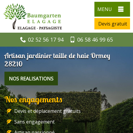
MENU
Devis gratuit
02 52 56 17 94
06 58 46 99 65
Artisan jardinier taille de haie Ormoy
28210
NOS REALISATIONS
Nos engagements
Devis et déplacement gratuits
Sans engagement
Artisan passionné