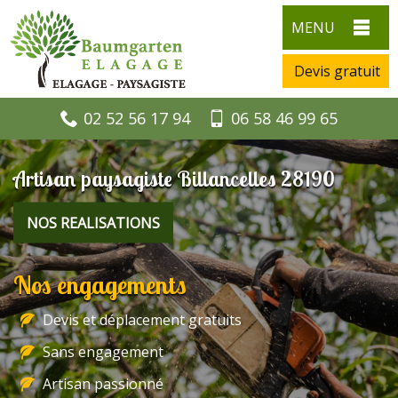
MENU
Devis gratuit
02 52 56 17 94
06 58 46 99 65
Artisan paysagiste Billancelles 28190
NOS REALISATIONS
Nos engagements
Devis et déplacement gratuits
Sans engagement
Artisan passionné