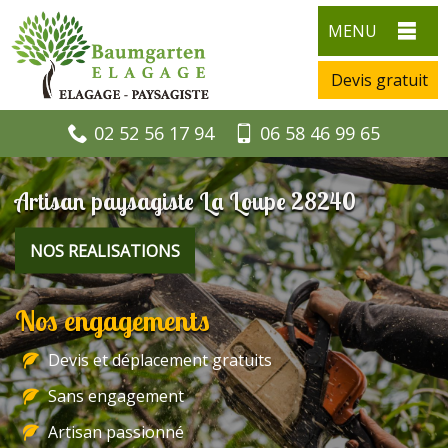
MENU
Devis gratuit
02 52 56 17 94
06 58 46 99 65
Artisan paysagiste La Loupe 28240
NOS REALISATIONS
Nos engagements
Devis et déplacement gratuits
Sans engagement
Artisan passionné