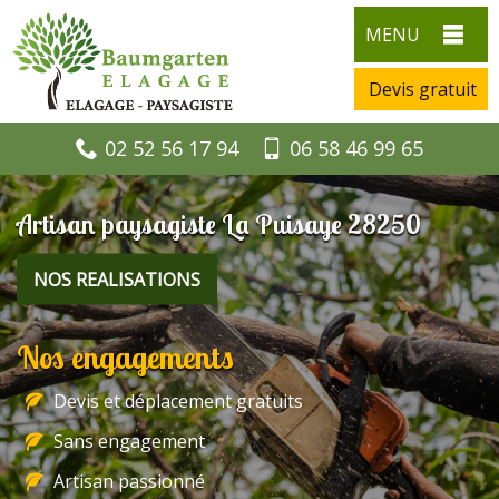
MENU
Devis gratuit
02 52 56 17 94
06 58 46 99 65
Artisan paysagiste La Puisaye 28250
NOS REALISATIONS
Nos engagements
Devis et déplacement gratuits
Sans engagement
Artisan passionné