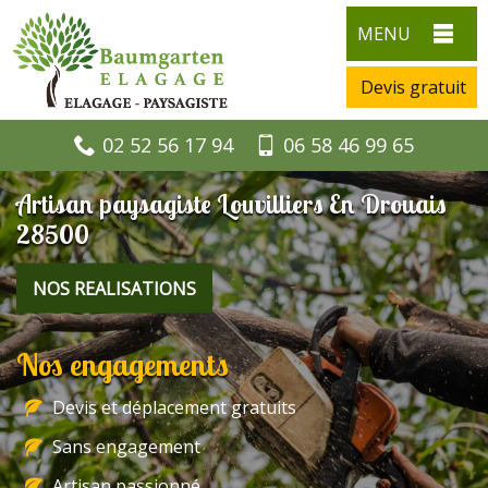
MENU
Devis gratuit
02 52 56 17 94
06 58 46 99 65
Artisan paysagiste Louvilliers En Drouais
28500
NOS REALISATIONS
Nos engagements
Devis et déplacement gratuits
Sans engagement
Artisan passionné