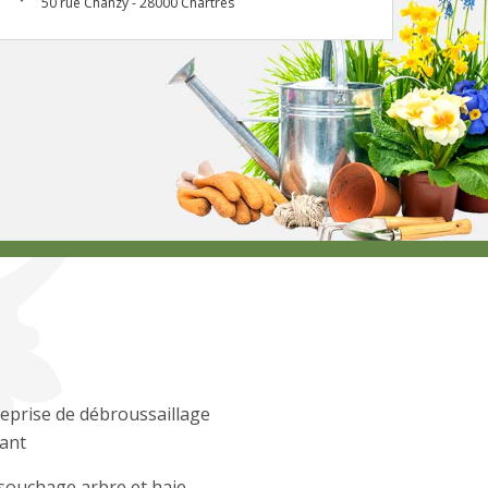
50 rue Chanzy - 28000 Chartres
eprise de débroussaillage
ant
souchage arbre et haie