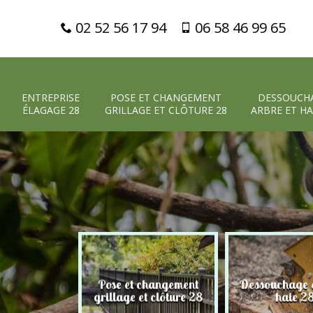
02 52 56 17 94
06 58 46 99 65
ENTREPRISE
POSE ET CHANGEMENT
DESSOUCH
ÉLAGAGE 28
GRILLAGE ET CLÔTURE 28
ARBRE ET HA
Pose et changement
Dessouchage a
 élagage 28
grillage et clôture 28
haie 2