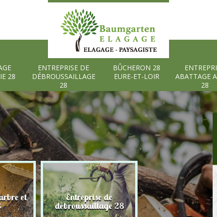
AGE
ENTREPRISE DE
BÛCHERON 28
ENTREPRI
IE 28
DÉBROUSSAILLAGE
EURE-ET-LOIR
ABATTAGE 
28
28
rbre et
Entreprise de
Bûcheron 28 Eure
8
débroussaillage 28
Loir