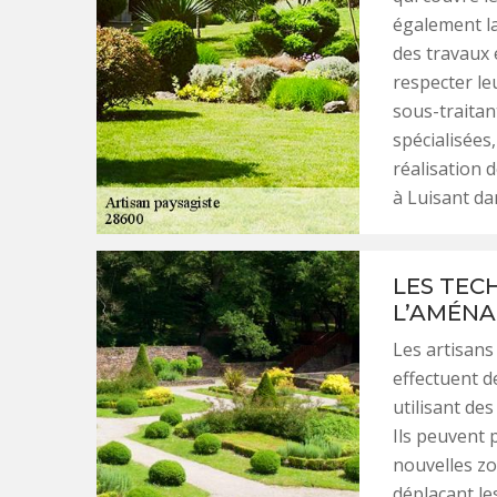
également la
des travaux 
respecter le
sous-traitan
spécialisées,
réalisation 
à Luisant da
LES TEC
L’AMÉNA
Les artisans
effectuent d
utilisant des
Ils peuvent 
nouvelles zo
déplaçant le