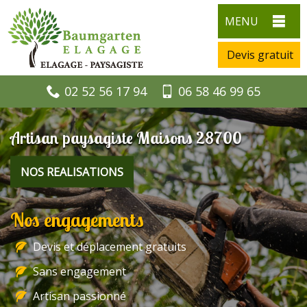
MENU
Devis gratuit
02 52 56 17 94
06 58 46 99 65
Artisan paysagiste Maisons 28700
NOS REALISATIONS
Nos engagements
Devis et déplacement gratuits
Sans engagement
Artisan passionné