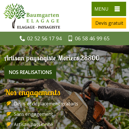
MENU
Devis gratuit
02 52 56 17 94
06 58 46 99 65
Artisan paysagiste Moriers 28800
NOS REALISATIONS
Nos engagements
Devis et déplacement gratuits
Sans engagement
Artisan passionné