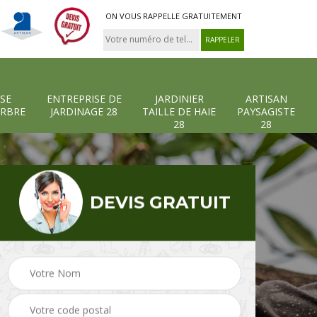
ON VOUS RAPPELLE GRATUITEMENT
SE
ENTREPRISE DE
JARDINIER
ARTISAN
ARBRE
JARDINAGE 28
TAILLE DE HAIE
PAYSAGISTE
28
28
DEVIS GRATUIT
-et-
Entreprise abattage
Entreprise de
arbre 28
jardinage 28