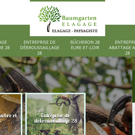
AGE
ENTREPRISE DE
BÛCHERON 28
ENTREPRI
IE 28
DÉBROUSSAILLAGE
EURE-ET-LOIR
ABATTAGE 
28
28
rbre et
Entreprise de
Bûcheron 28 Eure
8
débroussaillage 28
Loir