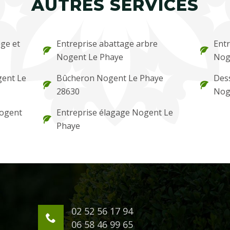
AUTRES SERVICES
ge et
Entreprise abattage arbre
Entr
Nogent Le Phaye
Nog
ogent Le
Bûcheron Nogent Le Phaye
Des
28630
Nog
Nogent
Entreprise élagage Nogent Le
Phaye
02 52 56 17 94
06 58 46 99 65