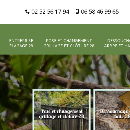
02 52 56 17 94
06 58 46 99 65
ENTREPRISE
POSE ET CHANGEMENT
DESSOUCH
ÉLAGAGE 28
GRILLAGE ET CLÔTURE 28
ARBRE ET HA
Pose et changement
Dessouchage a
 élagage 28
grillage et clôture 28
haie 2