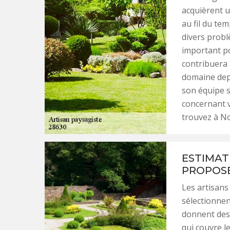
acquièrent u
au fil du tem
divers probl
important pou
contribuera 
domaine depu
son équipe s
concernant v
trouvez à No
ESTIMAT
PROPOSÉ
Les artisan
sélectionnent
donnent des 
qui couvre le