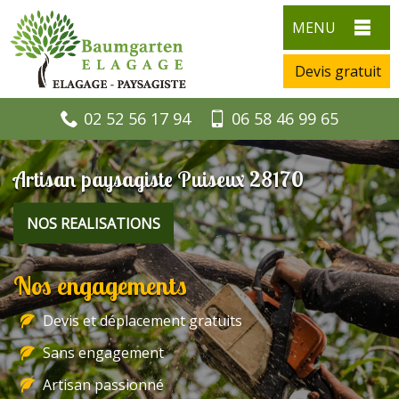
MENU
Devis gratuit
02 52 56 17 94
06 58 46 99 65
Artisan paysagiste Puiseux 28170
NOS REALISATIONS
Nos engagements
Devis et déplacement gratuits
Sans engagement
Artisan passionné