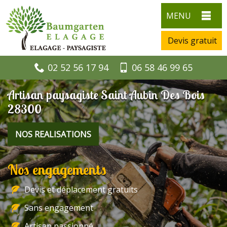
MENU
Devis gratuit
02 52 56 17 94
06 58 46 99 65
Artisan paysagiste Saint Aubin Des Bois
28300
NOS REALISATIONS
Nos engagements
Devis et déplacement gratuits
Sans engagement
Artisan passionné