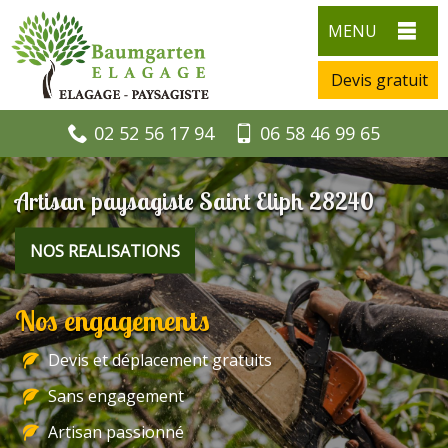
MENU
Devis gratuit
02 52 56 17 94
06 58 46 99 65
Artisan paysagiste Saint Eliph 28240
NOS REALISATIONS
Nos engagements
Devis et déplacement gratuits
Sans engagement
Artisan passionné