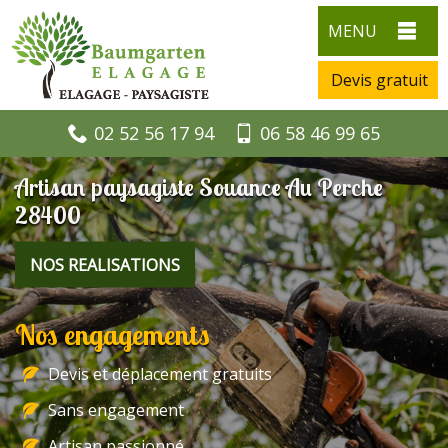
MENU
Devis gratuit
02 52 56 17 94
06 58 46 99 65
Artisan paysagiste Souance Au Perche
28400
NOS REALISATIONS
Nos engagements
Devis et déplacement gratuits
Sans engagement
Artisan passionné