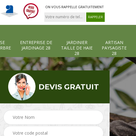
ON VOUS RAPPELLE GRATUITEMENT
SE
ENTREPRISE DE
JARDINIER
ARTISAN
ARBRE
JARDINAGE 28
TAILLE DE HAIE
PAYSAGISTE
28
28
DEVIS GRATUIT
-et-
Entreprise abattage
Entreprise de
arbre 28
jardinage 28