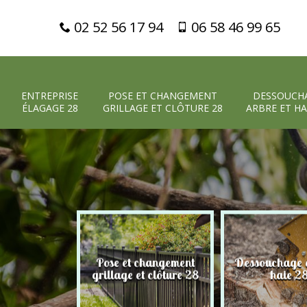
02 52 56 17 94
06 58 46 99 65
ENTREPRISE
POSE ET CHANGEMENT
DESSOUCH
ÉLAGAGE 28
GRILLAGE ET CLÔTURE 28
ARBRE ET HA
Pose et changement
Dessouchage a
 élagage 28
grillage et clôture 28
haie 2