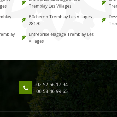
ages
Tremblay Les Villages
Trem
emblay
Bûcheron Tremblay Les Villages
Des
28170
Trem
Tremblay
Entreprise élagage Tremblay Les
Villages
02 52 56 17 94
06 58 46 99 65