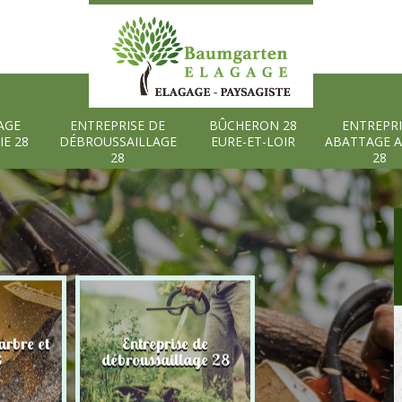
AGE
ENTREPRISE DE
BÛCHERON 28
ENTREPRI
IE 28
DÉBROUSSAILLAGE
EURE-ET-LOIR
ABATTAGE 
28
28
rbre et
Entreprise de
Bûcheron 28 Eure
8
débroussaillage 28
Loir