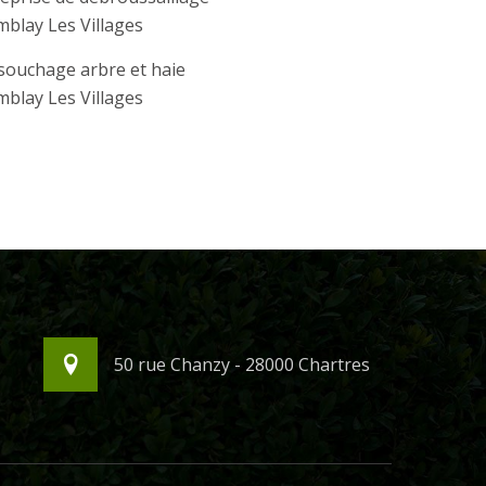
blay Les Villages
souchage arbre et haie
blay Les Villages
50 rue Chanzy - 28000 Chartres