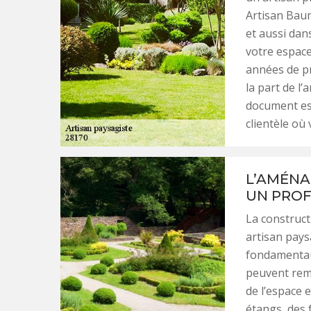
Artisan Bau
et aussi dan
votre espace
années de pr
la part de l
document est
clientèle où 
L’AMÉNA
UN PROF
La construct
artisan pays
fondamentaux,
peuvent rem
de l’espace e
étangs, des 