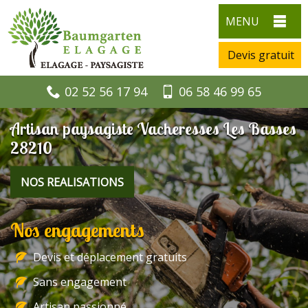
MENU
Devis gratuit
02 52 56 17 94
06 58 46 99 65
Artisan paysagiste Vacheresses Les Basses
28210
NOS REALISATIONS
Nos engagements
Devis et déplacement gratuits
Sans engagement
Artisan passionné