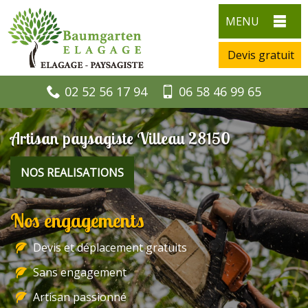
MENU
Devis gratuit
02 52 56 17 94
06 58 46 99 65
Artisan paysagiste Villeau 28150
NOS REALISATIONS
Nos engagements
Devis et déplacement gratuits
Sans engagement
Artisan passionné