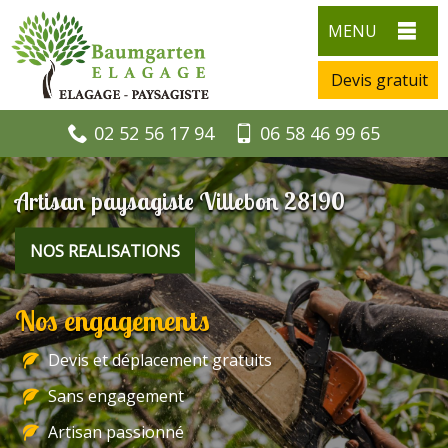
MENU
Devis gratuit
02 52 56 17 94
06 58 46 99 65
Artisan paysagiste Villebon 28190
NOS REALISATIONS
Nos engagements
Devis et déplacement gratuits
Sans engagement
Artisan passionné