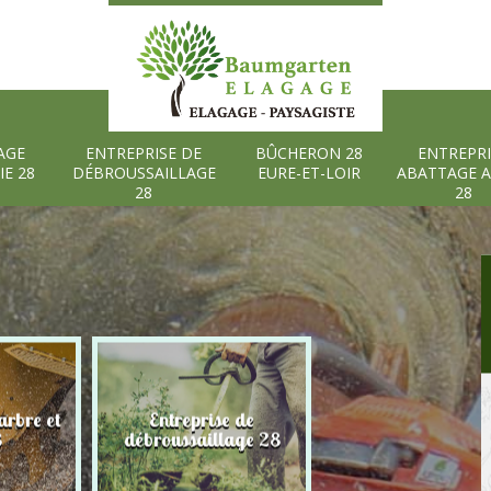
AGE
ENTREPRISE DE
BÛCHERON 28
ENTREPRI
IE 28
DÉBROUSSAILLAGE
EURE-ET-LOIR
ABATTAGE 
28
28
rbre et
Entreprise de
Bûcheron 28 Eure
8
débroussaillage 28
Loir