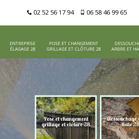
02 52 56 17 94
06 58 46 99 65
ENTREPRISE
POSE ET CHANGEMENT
DESSOUCH
ÉLAGAGE 28
GRILLAGE ET CLÔTURE 28
ARBRE ET HA
Pose et changement
Dessouchage a
 élagage 28
grillage et clôture 28
haie 2