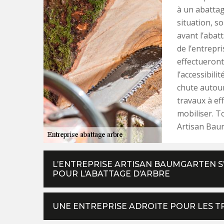
à un abattag
situation, so
avant l’abat
de l’entrepr
effectueront
l’accessibili
chute autour
travaux à ef
mobiliser. T
Artisan Baum
L’ENTREPRISE ARTISAN BAUMGARTEN S
POUR L’ABATTAGE D’ARBRE
UNE ENTREPRISE ADROITE POUR LES T