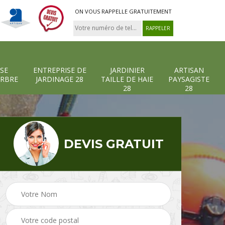
ON VOUS RAPPELLE GRATUITEMENT
SE
ENTREPRISE DE
JARDINIER
ARTISAN
ARBRE
JARDINAGE 28
TAILLE DE HAIE
PAYSAGISTE
28
28
DEVIS GRATUIT
-et-
Entreprise abattage
Entreprise de
arbre 28
jardinage 28