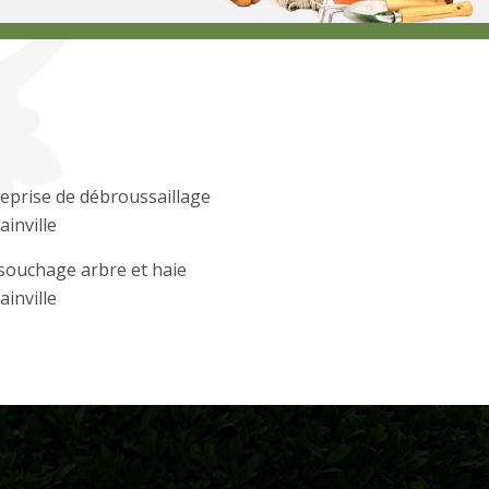
eprise de débroussaillage
inville
souchage arbre et haie
inville