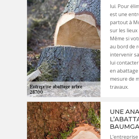
lui. Pour él
est une entr
partout à Mo
sur les lieux
Même si votr
au bord de r
intervenir s
lui contacte
en abattage 
mesure de me
travaux.
UNE ANA
L’ABATT
BAUMGA
L’entreprise