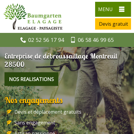
MENU
Devis gratuit
02 52 56 17 94
06 58 46 99 65
Entreprise de débroussaillage Montreuil
28500
NOS REALISATIONS
Nos engagements
Devis et déplacement gratuits
Sans engagement
Artisan passionné