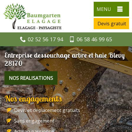
MENU
Devis gratuit
02 52 56 17 94
06 58 46 99 65
Entreprise dessouchage arbre et haie Blevy
28170
NOS REALISATIONS
Nos engagements
Devis et déplacement gratuits
Sans engagement
Artisan passionné