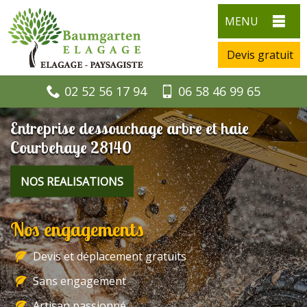
MENU
Devis gratuit
02 52 56 17 94
06 58 46 99 65
Entreprise dessouchage arbre et haie
Courbehaye 28140
NOS REALISATIONS
Nos engagements
Devis et déplacement gratuits
Sans engagement
Artisan passionné