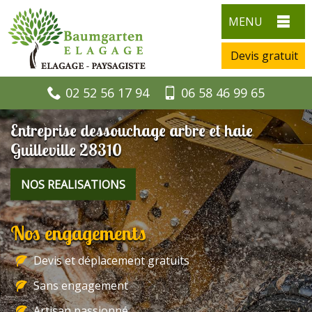
MENU
Devis gratuit
02 52 56 17 94
06 58 46 99 65
Entreprise dessouchage arbre et haie
Guilleville 28310
NOS REALISATIONS
Nos engagements
Devis et déplacement gratuits
Sans engagement
Artisan passionné