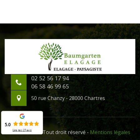
02 52 56 17 94
06 58 46 99 65
50 rue Chanzy - 28000 Chartres
5.0
Lire nos
27
avis
©2020 - 2026 Tout droit réservé -
Mentions légales