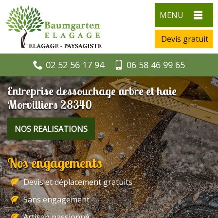
MENU
Devis gratuit
02 52 56 17 94
06 58 46 99 65
Entreprise dessouchage arbre et haie
Morvilliers 28340
NOS REALISATIONS
Nos engagements
Devis et déplacement gratuits
Sans engagement
Artisan passionné