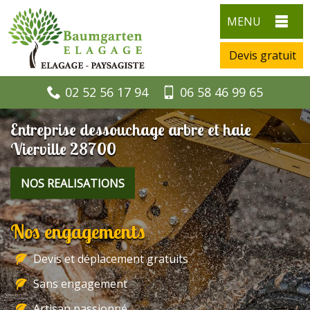
MENU
Devis gratuit
02 52 56 17 94
06 58 46 99 65
Entreprise dessouchage arbre et haie
Vierville 28700
NOS REALISATIONS
Nos engagements
Devis et déplacement gratuits
Sans engagement
Artisan passionné