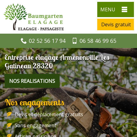
MENU
Devis gratuit
02 52 56 17 94
06 58 46 99 65
Entreprise élagage Armenonville Les
Gatineau 28320
NOS REALISATIONS
Nos engagements
Devis et déplacement gratuits
Sans engagement
Artisan passionné