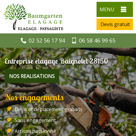
MENU
Devis gratuit
02 52 56 17 94
06 58 46 99 65
Entreprise élagage Baignolet 28150
NOS REALISATIONS
Nos engagements
Devis et déplacement gratuits
Sans engagement
Artisan passionné