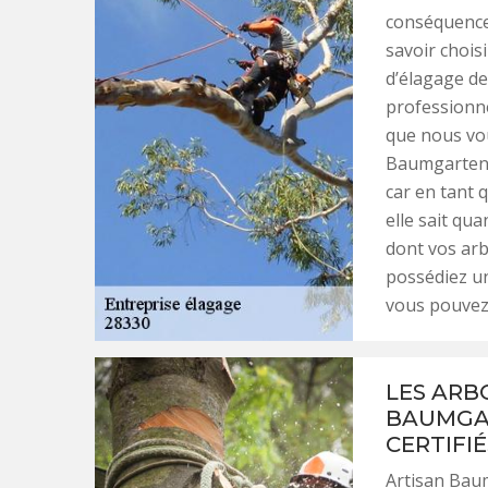
conséquence s
savoir chois
d’élagage de
professionnel
que nous vo
Baumgarten p
car en tant 
elle sait qu
dont vos arb
possédiez un
vous pouvez 
LES ARB
BAUMGAR
CERTIFIÉ
Artisan Bau