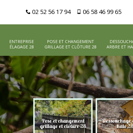
02 52 56 17 94
06 58 46 99 65
ENTREPRISE
POSE ET CHANGEMENT
DESSOUCH
ÉLAGAGE 28
GRILLAGE ET CLÔTURE 28
ARBRE ET HA
Pose et changement
Dessouchage a
 élagage 28
grillage et clôture 28
haie 2