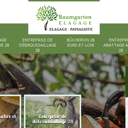
AGE
ENTREPRISE DE
BÛCHERON 28
ENTREPRI
IE 28
DÉBROUSSAILLAGE
EURE-ET-LOIR
ABATTAGE 
28
28
rbre et
Entreprise de
Bûcheron 28 Eure
8
débroussaillage 28
Loir