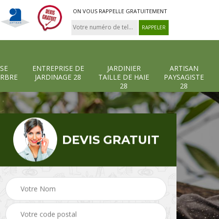
ON VOUS RAPPELLE GRATUITEMENT
SE
ENTREPRISE DE
JARDINIER
ARTISAN
ARBRE
JARDINAGE 28
TAILLE DE HAIE
PAYSAGISTE
28
28
DEVIS GRATUIT
-et-
Entreprise abattage
Entreprise de
arbre 28
jardinage 28