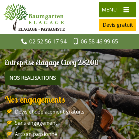
MENU
Devis gratuit
02 52 56 17 94
06 58 46 99 65
Entreprise élagage Civry 28200
NOS REALISATIONS
Nos engagements
Devis et déplacement gratuits
Sans engagement
Artisan passionné