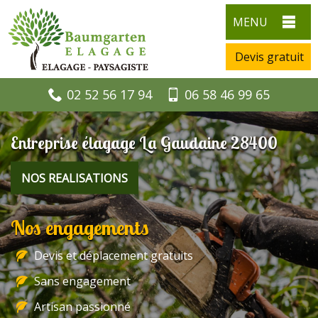
MENU
Devis gratuit
02 52 56 17 94
06 58 46 99 65
Entreprise élagage La Gaudaine 28400
NOS REALISATIONS
Nos engagements
Devis et déplacement gratuits
Sans engagement
Artisan passionné