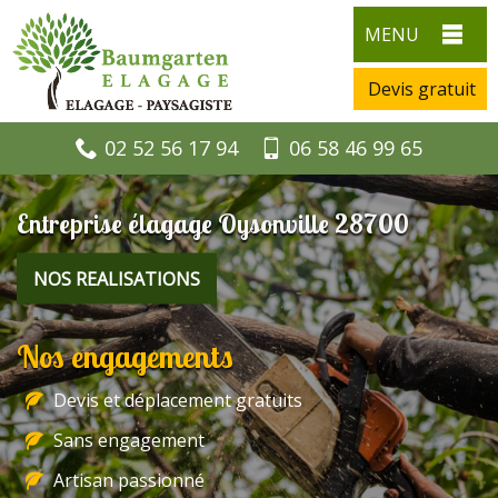
MENU
Devis gratuit
02 52 56 17 94
06 58 46 99 65
Entreprise élagage Oysonville 28700
NOS REALISATIONS
Nos engagements
Devis et déplacement gratuits
Sans engagement
Artisan passionné