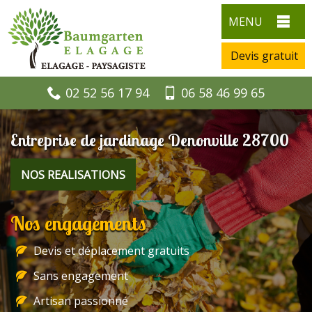
MENU
Devis gratuit
02 52 56 17 94
06 58 46 99 65
Entreprise de jardinage Denonville 28700
NOS REALISATIONS
Nos engagements
Devis et déplacement gratuits
Sans engagement
Artisan passionné