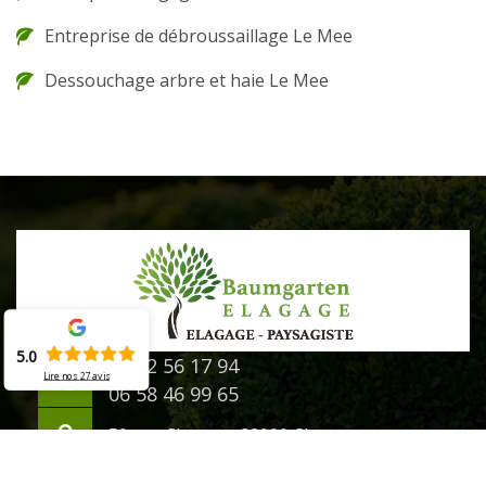
Entreprise de débroussaillage Le Mee
Dessouchage arbre et haie Le Mee
5.0
02 52 56 17 94
Lire nos
27
avis
06 58 46 99 65
50 rue Chanzy - 28000 Chartres