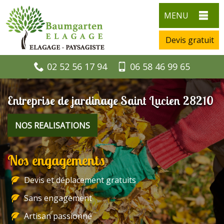
MENU
Devis gratuit
02 52 56 17 94
06 58 46 99 65
Entreprise de jardinage Saint Lucien 28210
NOS REALISATIONS
Nos engagements
Devis et déplacement gratuits
Sans engagement
Artisan passionné