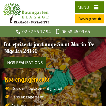
MENU
Devis gratuit
02 52 56 17 94
06 58 46 99 65
Entreprise de jardinage Saint Martin De
Nigelles 28130
NOS REALISATIONS
Nos engagements
Devis et déplacement gratuits
Sans engagement
Artisan passionné