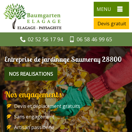
MENU
Devis gratuit
02 52 56 17 94
06 58 46 99 65
Entreprise de jardinage Saumeray 28800
NOS REALISATIONS
Nos engagements
Devis et déplacement gratuits
Sans engagement
Artisan passionné