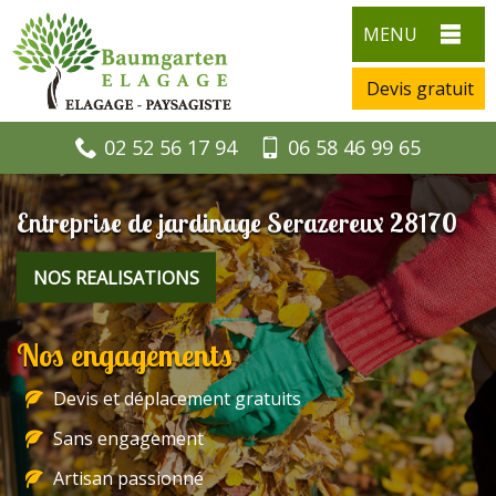
MENU
Devis gratuit
02 52 56 17 94
06 58 46 99 65
Entreprise de jardinage Serazereux 28170
NOS REALISATIONS
Nos engagements
Devis et déplacement gratuits
Sans engagement
Artisan passionné