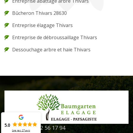
Entreprise abattage arbre Thivars
Bûcheron Thivars 28630
Entreprise élagage Thivars
Entreprise de débroussaillage Thivars
Dessouchage arbre et haie Thivars
5.0
02 52 56 17 94
Lire nos
27
avis