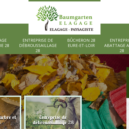
AGE
ENTREPRISE DE
BÛCHERON 28
ENTREPRI
IE 28
DÉBROUSSAILLAGE
EURE-ET-LOIR
ABATTAGE 
28
28
rbre et
Entreprise de
Bûcheron 28 Eure
8
débroussaillage 28
Loir