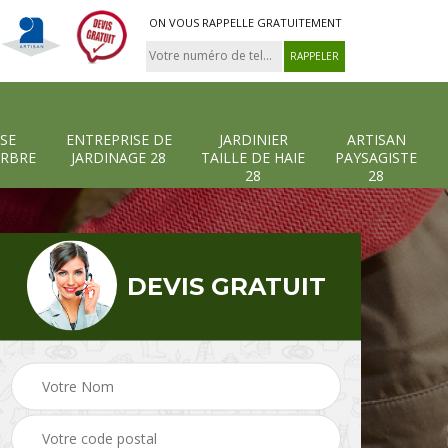
ON VOUS RAPPELLE GRATUITEMENT
SE
ENTREPRISE DE
JARDINIER
ARTISAN
ARBRE
JARDINAGE 28
TAILLE DE HAIE
PAYSAGISTE
28
28
DEVIS GRATUIT
-et-
Entreprise abattage
Entreprise de
arbre 28
jardinage 28