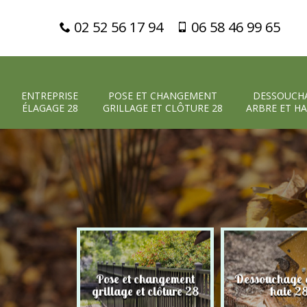
02 52 56 17 94
06 58 46 99 65
ENTREPRISE
POSE ET CHANGEMENT
DESSOUCH
ÉLAGAGE 28
GRILLAGE ET CLÔTURE 28
ARBRE ET HA
Pose et changement
Dessouchage a
 élagage 28
grillage et clôture 28
haie 2