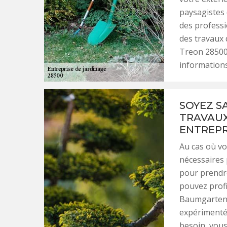
paysagistes 
des professi
des travaux 
Treon 28500
informations
SOYEZ SA
TRAVAUX
ENTREPR
Au cas où vo
nécessaires 
pour prendre
pouvez profi
Baumgarten,
expérimenté 
besoin, vous