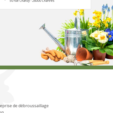
50 rue Chanzy - 28000 Chartres
eprise de débroussaillage
on