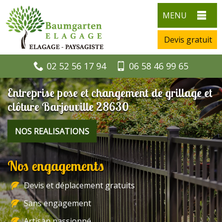
MENU
Devis gratuit
02 52 56 17 94
06 58 46 99 65
Entreprise pose et changement de grillage et
clôture Barjouville 28630
NOS REALISATIONS
Nos engagements
Devis et déplacement gratuits
Sans engagement
Artisan passionné